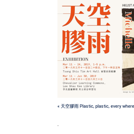
« 天空膠雨 Plastic, plastic, every where
.