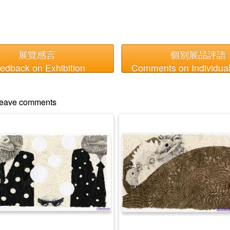
展覽感言
個別展品評語
edback on Exhibition
Comments on Individual
o leave comments