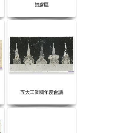
餵膠區
五大工業國年度會議