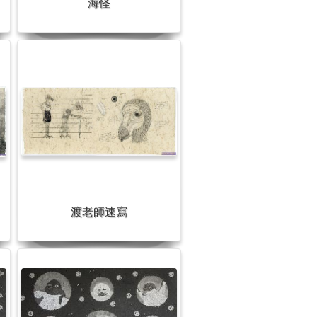
海怪
渡老師速寫