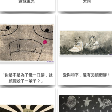
迷城風光
大同
「你是不是為了饞一口膠，就
愛與和平，還有另類塑膠！
願意毀了一輩子？」