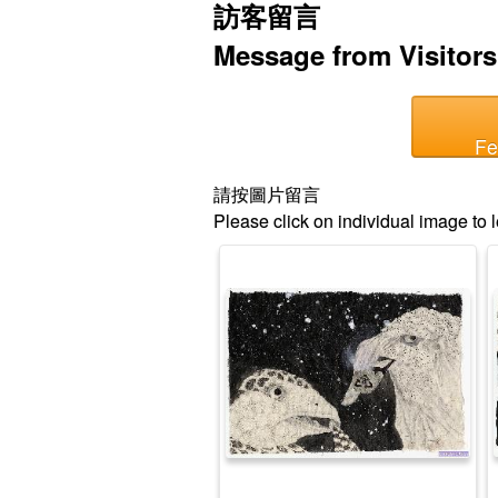
訪客留言
Message from Visitors
Fe
請按圖片留言
Please click on individual image t