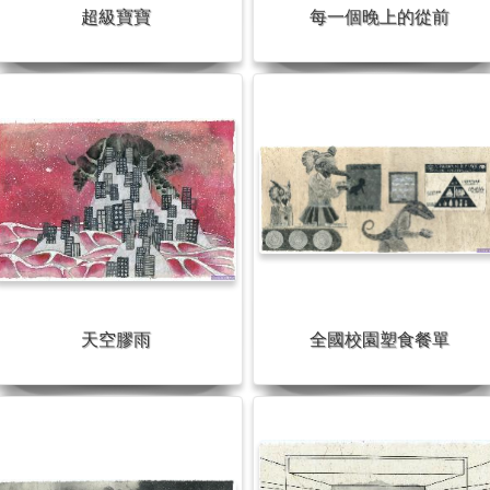
超級寶寶
每一個晚上的從前
天空膠雨
全國校園塑食餐單