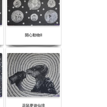
開心動物II
花鼠夢遊仙境