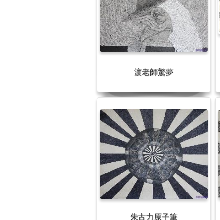
渡老師驚夢
朱古力原子筆