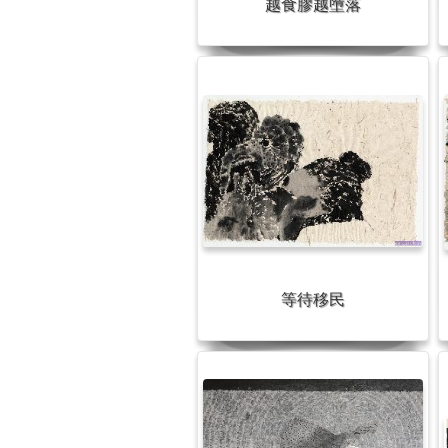
越食膠越墮落
等待移民